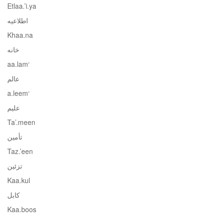
Etlaa.’i.ya
اطلاعیه
Khaa.na
خانه
‘aa.lam
عالم
‘a.leem
علیم
Ta’.meen
تأمین
Taz.’een
تزئین
Kaa.kul
کابل
Kaa.boos