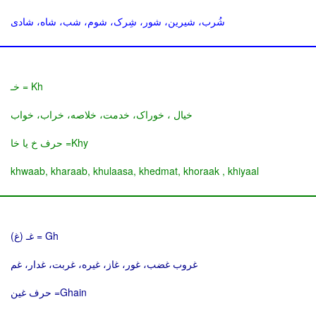
شُرب، شیرین، شور، شِرک، شوم، شب، شاه، شادی
Kh = خـ
خیال ، خوراک، خدمت، خلاصه، خراب، خواب
Khy= حرف خ یا خا
khwaab, kharaab, khulaasa, khedmat, khoraak , khiyaal
Gh = غـ (غ)
غروب غضب، غور، غاز، غیره، غربت، غدار، غم
Ghain= حرف غین