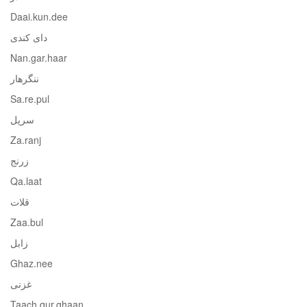
Daai.kun.dee
دای کندی
Nan.gar.haar
ننگرهار
Sa.re.pul
سرپل
Za.ranj
زرنج
Qa.laat
قلات
Zaa.bul
زابل
Ghaz.nee
غزنی
Taach.qur.ghaan