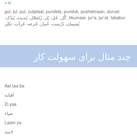
u =
gul, jul, pul, zuljalaal, pundida, punduk, pushaimaan, durust,
hkumaar, jur’a, jur’at, takabur, گُل، جُل، پُل، زُلجلال، پُندیده، پُندُک،
پُشیمان، دُرُست، خُمار، جُرعه، جُرأت، تکبُر
چند مثال برای سهولت کار
Aaf.taa.ba
آفتابه
Zi.yaa
ضیاء
Laam.ya
لامیه