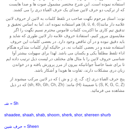
استفاده نموده است. این شرح مختصر مشمول صوت ها و صدا هایست
که از ترکیب دو حرف لاتین صدای یک حرف الفباءِ دری را می کشند.
نوت: استادِ مرحوم نگهت صاحب در تلفظ کلمات به لاتین از حروف لاتین
علامه دار مانند(á, ú, é, ό) هم استفاده نموده اند، اما به اساس تحقیق و
تدقیق تیم کاری ما اکثریت کلمات قاموس محترم نسیم نگهت را اگر
مقایسوی مرور کنیم، استفادۀ حروف علامه دار لاتین طوری که شاید و
باید دقیق نبوده و در آن تناقض وجود دارد. در بعضی کلمات این حروف
استفاده شده و در بعضی کلمات نه، در حالیکه آواز کلمات متذکره هنگام
اداء تلفظ مطلقاً یکی و یکسان می باشد. لهذا برای سهولت بیشتر آوا
شناسی حروف لاتین را با مثال های مختلف در لیست ذیل ترتیب داده ایم
تا برای شما خاصتاً جوانانیکه بیرون از مرز پرورش یافته و در خواندن
زبان دری مشکلات دارند، تفاوت ها هویدا و آشکار باشد.
پنج حرف الفباءِ دری (خ، گ، غ، ژ و ش ) که در لاتین مرکب میشوند از
(S, K, G, C, Z) با ضمیمۀ (H) مانند: (sh, Kh, Gh, Ch, Zh) که در ذیل
مشاهده می فرمائید.
Sh = شـ
shaadee, shaah, shab, shoom, sherk, shor, shereen shurb
Sheen = حرف شین