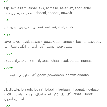
a =
asp, akt, aslam, akbar, aks, ahmasd, astar, az, aber, ablah,
abdaal, abadan, anwaár, الف یا همزۀ اول کلمه
ai =
nai, wai, kai, shai, khair, ای = نی، وی، شئ، خیر
ay =
sayb, jayb, nayst, aawayz, aawayzaan, angayz, baynamaaz, bay
سیب، جیب، نیست، آویز، آویزان، انگیز، بینماز، بی
aay =
paai, chaai, naai, baraai, numaai, پای، چای، نای، برای، نمای،
aaw =
gaaw, jaawedaan, daawtalabaana, گاو، جاویدان، داوطلبانه
i =
gil, dil, zikr, iblaagh, ibdaa’, ibdaal, inhedaam, ihaanat, inqelaab,
imsaal, imroz, گِل، دِل، ذِکِر، ابداء، ابدال، انهدام، اهانت، انقلاب،
امسال، امروز،
ee =