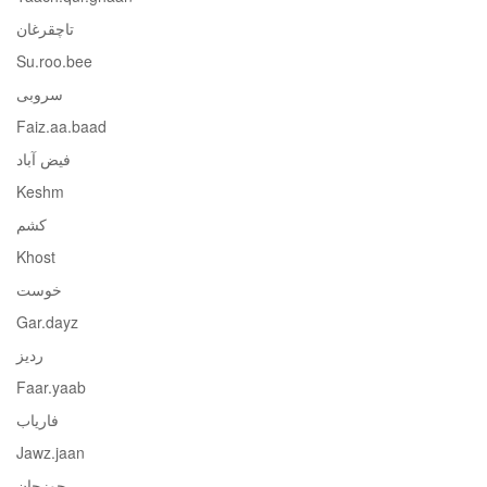
تاچقرغان
Su.roo.bee
سروبی
Faiz.aa.baad
فیض آباد
Keshm
کشم
Khost
خوست
Gar.dayz
ردیز
Faar.yaab
فاریاب
Jawz.jaan
جوزجان